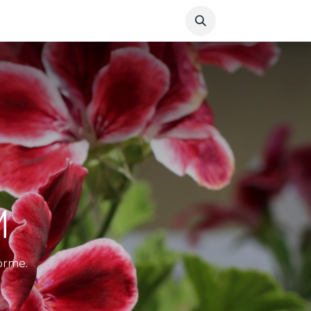
ploi
Stomathérapie
M
orme.