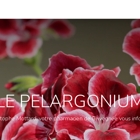
Nos officines
Promos
Infos Santé
Offres d'em
LE PELARGONIU
stophe Mottard, votre pharmacien de Grivegnée vous inf